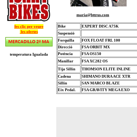
maria
@bttrus.com
Bike
EXPERT DISC A75K
fes clic per veure
les ofertes
Suspensió
Forquilla
FOX FLOAT FRL 100
Direcció
FSA ORBIT MX
Potència
FSA OS150
temperatura Igualada
Manillar
FSA XC282 OS
Tija Sillín
THOMSON ELITE INLINE
Cadena
SHIMANO DURA ACE XTR
Sillín
SAN MARCO BLAZE
Eix Pedal.
FSA GRAVITY MEGA EXO