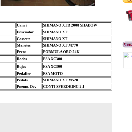
Canvi
SHIMANO XTR 2008 SHADOW
Desviador
SHIMANO XT
Cassette
SHIMANO XT
Manetes
SHIMANO XT M770
Frens
FORMULA ORO 24K
Rodes
FSA XC300
Bujes
FSA XC300
Pedalier
FSA MOTO
Pedals
SHIMANO XT M520
Pneum. Dev
CONTI SPEEDKING 2.1